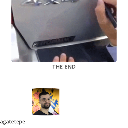
THE END
agatetepe