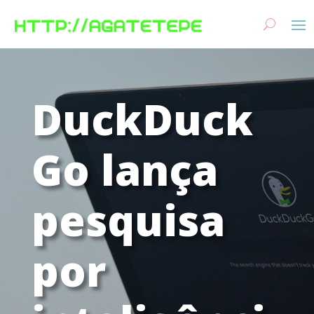
DuckDuck
Go lança
pesquisa
por