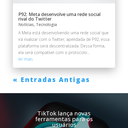
P92: Meta desenvolve uma rede social
rival do Twitter
Notícias
,
Tecnologia
A Meta está desenvolvendo uma rede social que
irá rivalizar com o Twitter, apelidada de P92, essa
plataforma será descentralizada. Dessa forma,
ela será compatível com o protocolo...
ler mais
« Entradas Antigas
TikTok lança novas
ferramentas para os
usuários