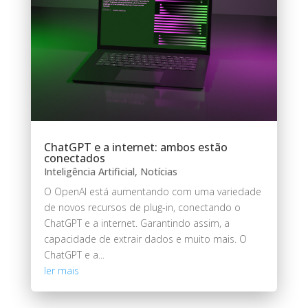
ChatGPT e a internet: ambos estão
conectados
Inteligência Artificial
,
Notícias
O OpenAI está aumentando com uma variedade
de novos recursos de plug-in, conectando o
ChatGPT e a internet. Garantindo assim, a
capacidade de extrair dados e muito mais. O
ChatGPT e a...
ler mais