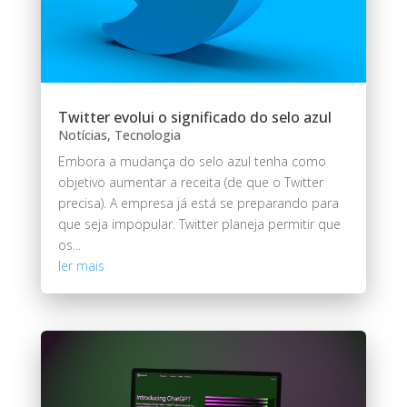
Twitter evolui o significado do selo azul
Notícias
,
Tecnologia
Embora a mudança do selo azul tenha como
objetivo aumentar a receita (de que o Twitter
precisa). A empresa já está se preparando para
que seja impopular. Twitter planeja permitir que
os...
ler mais