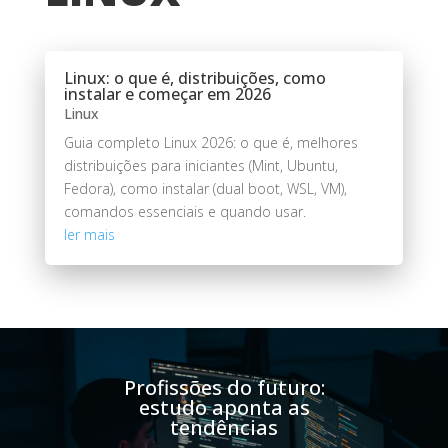
Linux: o que é, distribuições, como
instalar e começar em 2026
Linux
Guia completo Linux 2026: o que é, melhores
distribuições para iniciantes (Mint, Ubuntu,
Fedora), como instalar (dual boot, WSL, VM),
comandos essenciais e quando usar.
ler mais
Profissões do futuro:
estudo aponta as
tendências