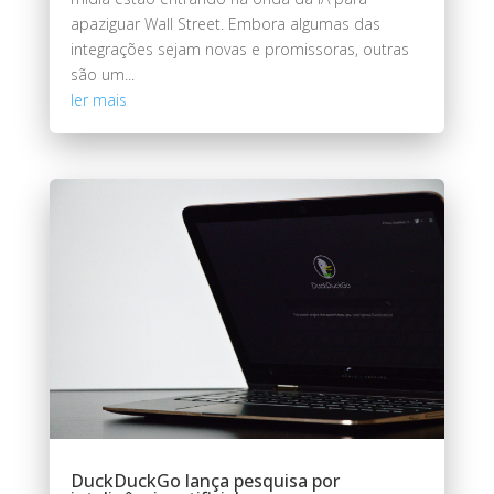
apaziguar Wall Street. Embora algumas das
integrações sejam novas e promissoras, outras
são um...
ler mais
DuckDuckGo lança pesquisa por