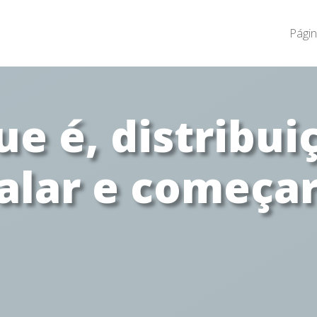
Págin
ue é, distribui
alar e começa