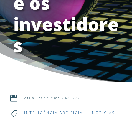
e os
investidore
s

Atualizado em: 24/02/23

INTELIGÊNCIA ARTIFICIAL
|
NOTÍCIAS