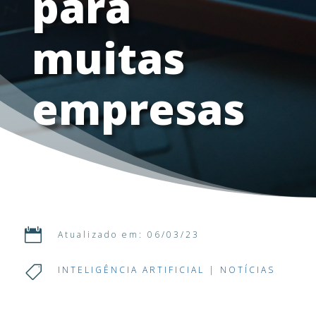
para
muitas
empresas

Atualizado em: 06/03/23

INTELIGÊNCIA ARTIFICIAL
|
NOTÍCIAS