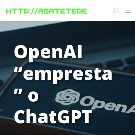
OpenAI
“empresta
” o
ChatGPT