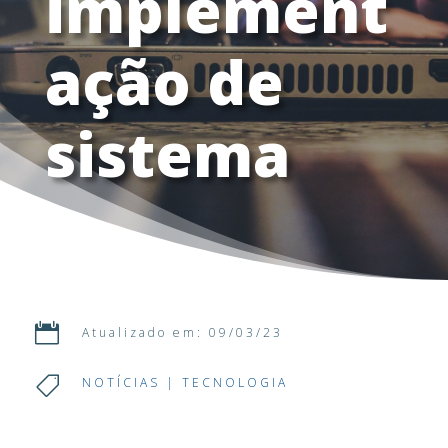
implement
ação de
sistema

Atualizado em: 09/03/23

NOTÍCIAS
|
TECNOLOGIA