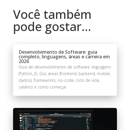
Você também
pode gostar…
Desenvolvimento de Software: guia
completo, linguagens, áreas e carreira em
2026
Guia de desenvolvimento de software: linguagens
(Python, JS, Go), áreas (frontend, backend, mobile,
dados), frameworks, no-code, ciclo de vida,
salários e como começar.