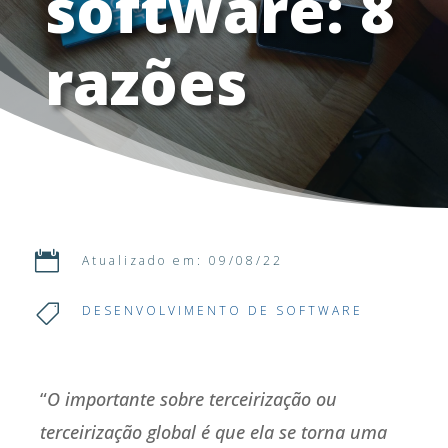
software: 8
razões

Atualizado em: 09/08/22

DESENVOLVIMENTO DE SOFTWARE
“
O importante sobre terceirização ou
terceirização global é que ela se torna uma