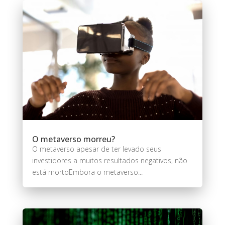
O metaverso morreu?
O metaverso apesar de ter levado seus
investidores a muitos resultados negativos, não
está mortoEmbora o metaverso...