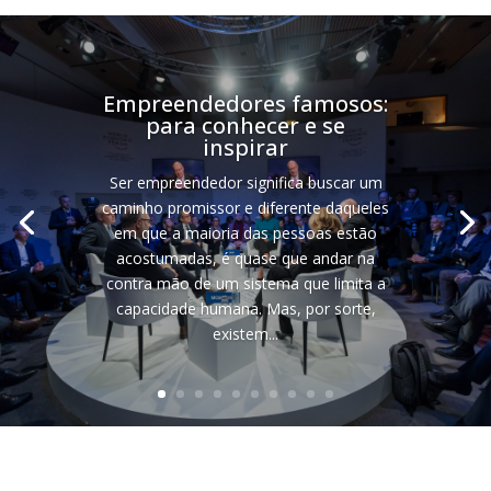
Empreendedores famosos:
para conhecer e se
inspirar
Ser empreendedor significa buscar um
caminho promissor e diferente daqueles
em que a maioria das pessoas estão
acostumadas, é quase que andar na
contra mão de um sistema que limita a
capacidade humana. Mas, por sorte,
existem...