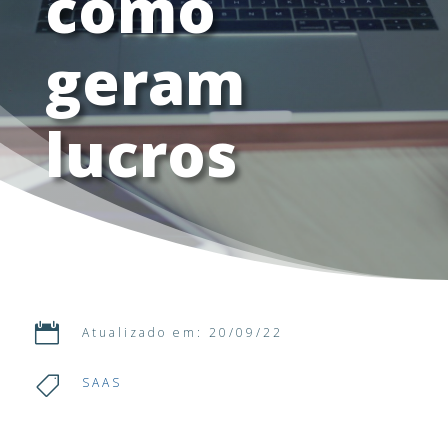
como
geram
lucros

Atualizado em: 20/09/22

SAAS